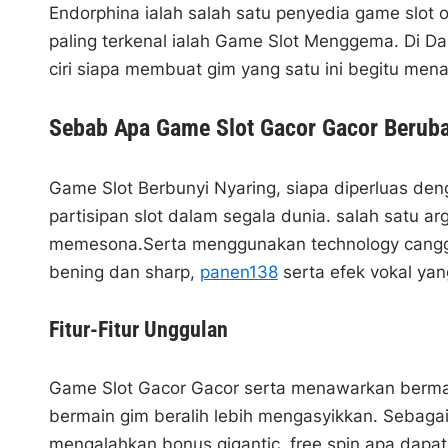
Endorphina ialah salah satu penyedia game slot o
i
paling terkenal ialah Game Slot Menggema. Di D
n
ciri siapa membuat gim yang satu ini begitu men
Sebab Apa Game Slot Gacor Gacor Beruba
Game Slot Berbunyi Nyaring, siapa diperluas den
partisipan slot dalam segala dunia. salah satu 
memesona.Serta menggunakan technology canggih
bening dan sharp,
panen138
serta efek vokal ya
Fitur-Fitur Unggulan
Game Slot Gacor Gacor serta menawarkan ber
bermain gim beralih lebih mengasyikkan. Sebaga
mengalahkan bonus gigantic, free spin apa dapa