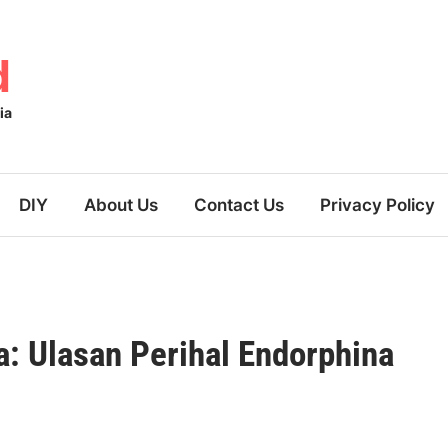
d
ia
DIY
About Us
Contact Us
Privacy Policy
 Ulasan Perihal Endorphina