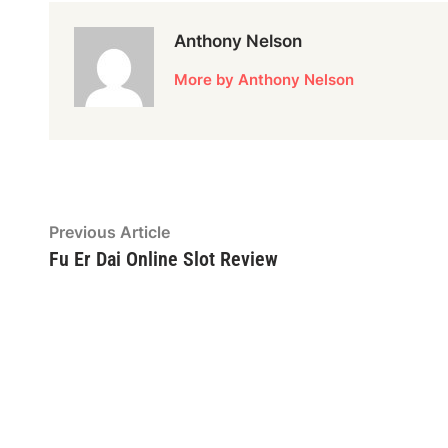
Anthony Nelson
More by Anthony Nelson
Post
Previous
Previous Article
article:
Fu Er Dai Online Slot Review
navigation