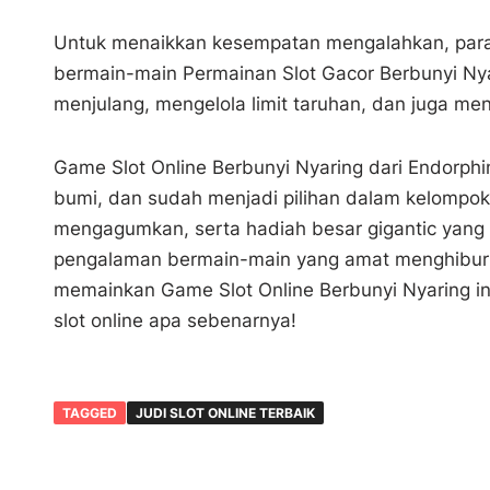
Untuk menaikkan kesempatan mengalahkan, para 
bermain-main Permainan Slot Gacor Berbunyi Nya
menjulang, mengelola limit taruhan, dan juga me
Game Slot Online Berbunyi Nyaring dari Endorphin
bumi, dan sudah menjadi pilihan dalam kelompok p
mengagumkan, serta hadiah besar gigantic yang
pengalaman bermain-main yang amat menghibur 
memainkan Game Slot Online Berbunyi Nyaring in
slot online apa sebenarnya!
TAGGED
JUDI SLOT ONLINE TERBAIK