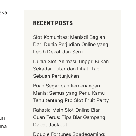
eka
RECENT POSTS
Slot Komunitas: Menjadi Bagian
Dari Dunia Perjudian Online yang
Lebih Dekat dan Seru
Dunia Slot Animasi Tinggi: Bukan
Sekadar Putar dan Lihat, Tapi
Sebuah Pertunjukan
Buah Segar dan Kemenangan
Manis: Semua yang Perlu Kamu
Tahu tentang Rtp Slot Fruit Party
Rahasia Main Slot Online Biar
Cuan Terus: Tips Biar Gampang
an
Dapet Jackpot
una
Double Fortunes Spadegaming: