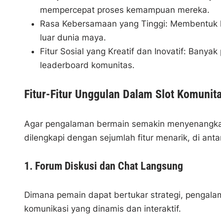
mempercepat proses kemampuan mereka.
Rasa Kebersamaan yang Tinggi: Membentuk h
luar dunia maya.
Fitur Sosial yang Kreatif dan Inovatif: Banyak
leaderboard komunitas.
Fitur-Fitur Unggulan Dalam Slot Komunit
Agar pengalaman bermain semakin menyenangkan 
dilengkapi dengan sejumlah fitur menarik, di anta
1. Forum Diskusi dan Chat Langsung
Dimana pemain dapat bertukar strategi, pengala
komunikasi yang dinamis dan interaktif.