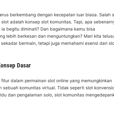
ne terus berkembang dengan kecepatan luar biasa. Salah 
 slot adalah konsep slot komunitas. Tapi, apa sebenarn
ia begitu diminati? Dan bagaimana kamu bisa
 lebih berkesan dan menguntungkan? Mari kita telusu
 sekadar bermain, tetapi juga memahami esensi dari slo
Konsep Dasar
 fitur dalam permainan slot online yang memungkinkan
m sebuah komunitas virtual. Tidak seperti slot konvensi
ividu dan pengalaman solo, slot komunitas mengedepan