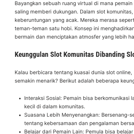
Bayangkan sebuah ruang virtual di mana pemain
saling memberi dukungan. Dalam slot komunitas,
keberuntungan yang acak. Mereka merasa sepert
teman-teman satu hobi. Konsep ini menghadir
bermain dan menciptakan atmosfer yang lebih h
Keunggulan Slot Komunitas Dibanding Slo
Kalau berbicara tentang kuasai dunia slot online,
semakin menarik? Berikut adalah beberapa keun
Interaksi Sosial: Pemain bisa berkomunikasi
kecil di dalam komunitas.
Suasana Lebih Menyenangkan: Bersenang-sena
tentang kebersamaan dan pengalaman bers
Belajar dari Pemain Lain: Pemula bisa belajar