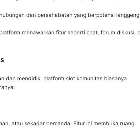
ubungan dan persahabatan yang berpotensi langgeng 
 platform menawarkan fitur seperti chat, forum diskusi, 
as
dan mendidik, platform slot komunitas biasanya
ranya:
man, atau sekadar bercanda. Fitur ini membuka ruang