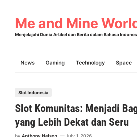
Skip
to
content
Me and Mine Worl
Menjelajahi Dunia Artikel dan Berita dalam Bahasa Indones
News
Gaming
Technology
Space
P
Slot Indonesia
o
Slot Komunitas: Menjadi Bag
s
t
yang Lebih Dekat dan Seru
e
d
by
Anthony Nelson
July 1, 2026