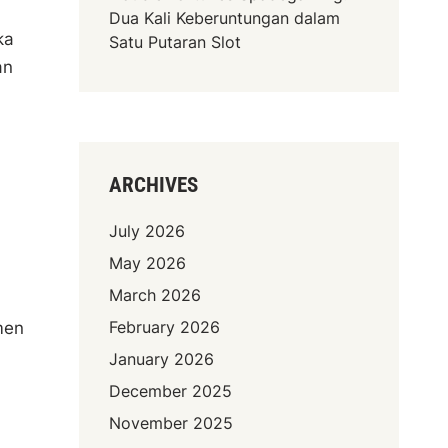
Dua Kali Keberuntungan dalam
ka
Satu Putaran Slot
an
ARCHIVES
July 2026
May 2026
March 2026
February 2026
men
January 2026
December 2025
November 2025