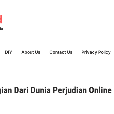
d
ia
DIY
About Us
Contact Us
Privacy Policy
ian Dari Dunia Perjudian Online