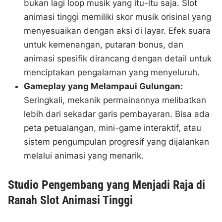
bukan lagi loop musik yang itu-itu saja. Slot
animasi tinggi memiliki skor musik orisinal yang
menyesuaikan dengan aksi di layar. Efek suara
untuk kemenangan, putaran bonus, dan
animasi spesifik dirancang dengan detail untuk
menciptakan pengalaman yang menyeluruh.
Gameplay yang Melampaui Gulungan:
Seringkali, mekanik permainannya melibatkan
lebih dari sekadar garis pembayaran. Bisa ada
peta petualangan, mini-game interaktif, atau
sistem pengumpulan progresif yang dijalankan
melalui animasi yang menarik.
Studio Pengembang yang Menjadi Raja di
Ranah Slot Animasi Tinggi