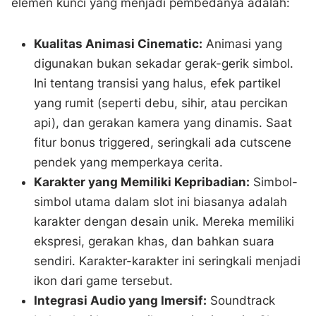
elemen kunci yang menjadi pembedanya adalah:
Kualitas Animasi Cinematic:
Animasi yang
digunakan bukan sekadar gerak-gerik simbol.
Ini tentang transisi yang halus, efek partikel
yang rumit (seperti debu, sihir, atau percikan
api), dan gerakan kamera yang dinamis. Saat
fitur bonus triggered, seringkali ada cutscene
pendek yang memperkaya cerita.
Karakter yang Memiliki Kepribadian:
Simbol-
simbol utama dalam slot ini biasanya adalah
karakter dengan desain unik. Mereka memiliki
ekspresi, gerakan khas, dan bahkan suara
sendiri. Karakter-karakter ini seringkali menjadi
ikon dari game tersebut.
Integrasi Audio yang Imersif:
Soundtrack