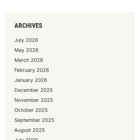
ARCHIVES
July 2026
May 2026
March 2026
February 2026
January 2026
December 2025
November 2025
October 2025
September 2025
August 2025
July 2025