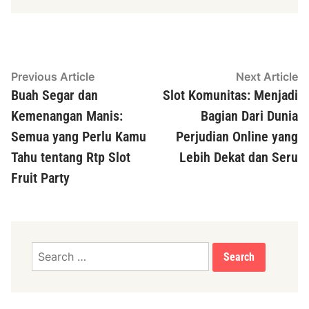
Post
Previous
N
Previous Article
Next Article
article:
ar
Buah Segar dan
Slot Komunitas: Menjadi
navigation
Kemenangan Manis:
Bagian Dari Dunia
Semua yang Perlu Kamu
Perjudian Online yang
Tahu tentang Rtp Slot
Lebih Dekat dan Seru
Fruit Party
Search
for: