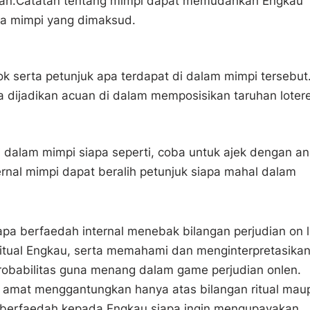
ncian.Catatan tentang mimpi dapat memudahkan Engkau
rta mimpi yang dimaksud.
k serta petunjuk apa terdapat di dalam mimpi tersebut
 dijadikan acuan di dalam memposisikan taruhan lotere
dalam mimpi siapa seperti, coba untuk ajek dengan a
rnal mimpi dapat beralih petunjuk siapa mahal dalam
a berfaedah internal menebak bilangan perjudian on l
 ritual Engkau, serta memahami dan menginterpretasika
obabilitas guna menang dalam game perjudian onlen.
tak amat menggantungkan hanya atas bilangan ritual mau
i berfaedah kepada Engkau siapa ingin mengupayakan