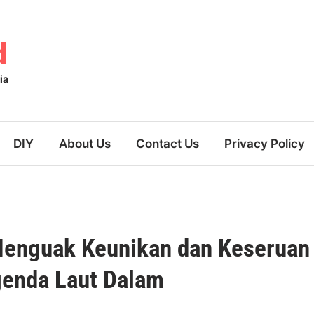
d
ia
DIY
About Us
Contact Us
Privacy Policy
Menguak Keunikan dan Keseruan
genda Laut Dalam