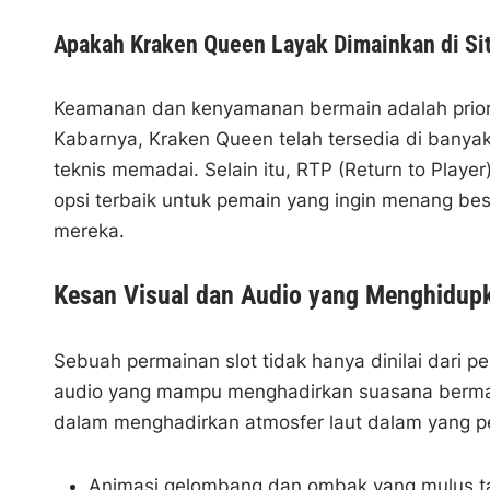
Apakah Kraken Queen Layak Dimainkan di Sit
Keamanan dan kenyamanan bermain adalah priorita
Kabarnya, Kraken Queen telah tersedia di banyak
teknis memadai. Selain itu, RTP (Return to Player
opsi terbaik untuk pemain yang ingin menang be
mereka.
Kesan Visual dan Audio yang Menghidupk
Sebuah permainan slot tidak hanya dinilai dari p
audio yang mampu menghadirkan suasana bermai
dalam menghadirkan atmosfer laut dalam yang pe
Animasi gelombang dan ombak yang mulus t