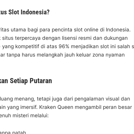
us Slot Indonesia?
s utama bagi para pencinta slot online di Indonesia.
 situs terpercaya dengan lisensi resmi dan dukungan
) yang kompetitif di atas 96% menjadikan slot ini salah 
sar tanpa harus melangkah jauh keluar zona nyaman
an Setiap Putaran
eluang menang, tetapi juga dari pengalaman visual dan
n yang imersif. Kraken Queen mengambil peran besar
nuh misteri melalui:
anpa patah