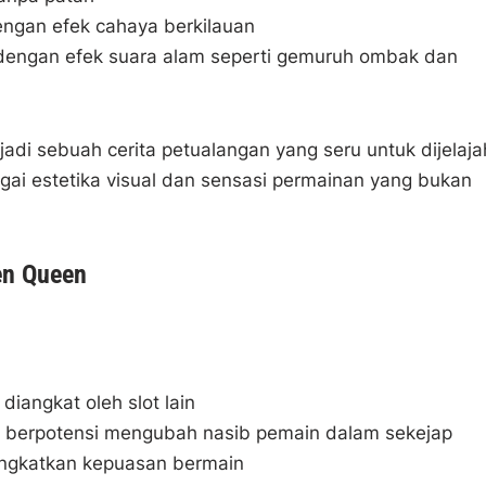
ngan efek cahaya berkilauan
 dengan efek suara alam seperti gemuruh ombak dan
di sebuah cerita petualangan yang seru untuk dijelajah
gai estetika visual dan sensasi permainan yang bukan
en Queen
angkat oleh slot lain
ng berpotensi mengubah nasib pemain dalam sekejap
ningkatkan kepuasan bermain