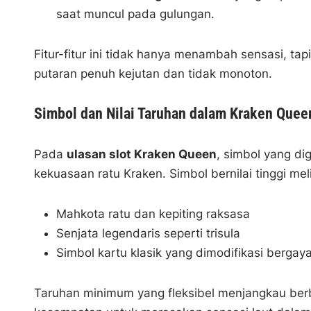
saat muncul pada gulungan.
Fitur-fitur ini tidak hanya menambah sensasi, 
putaran penuh kejutan dan tidak monoton.
Simbol dan Nilai Taruhan dalam Kraken Quee
Pada
ulasan slot Kraken Queen
, simbol yang d
kekuasaan ratu Kraken. Simbol bernilai tinggi meli
Mahkota ratu dan kepiting raksasa
Senjata legendaris seperti trisula
Simbol kartu klasik yang dimodifikasi bergaya
Taruhan minimum yang fleksibel menjangkau berb