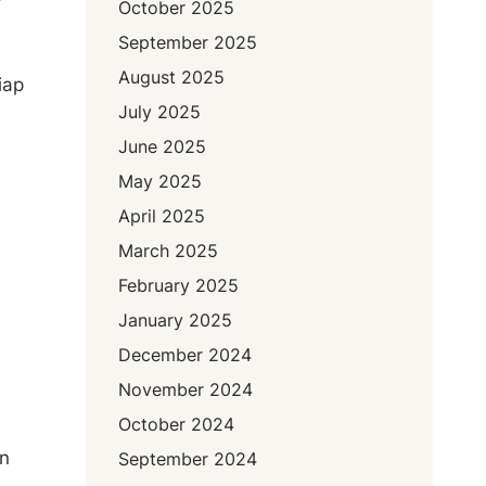
October 2025
September 2025
August 2025
iap
July 2025
June 2025
May 2025
April 2025
March 2025
February 2025
January 2025
December 2024
November 2024
October 2024
an
September 2024