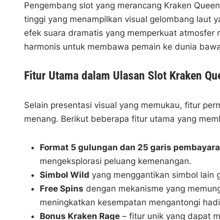
Pengembang slot yang merancang Kraken Queen m
tinggi yang menampilkan visual gelombang laut y
efek suara dramatis yang memperkuat atmosfer 
harmonis untuk membawa pemain ke dunia bawah
Fitur Utama dalam Ulasan Slot Kraken Qu
Selain presentasi visual yang memukau, fitur p
menang. Berikut beberapa fitur utama yang mem
Format 5 gulungan dan 25 garis pembayar
mengeksplorasi peluang kemenangan.
Simbol Wild
yang menggantikan simbol lain
Free Spins
dengan mekanisme yang memungki
meningkatkan kesempatan mengantongi hadi
Bonus Kraken Rage
– fitur unik yang dapat