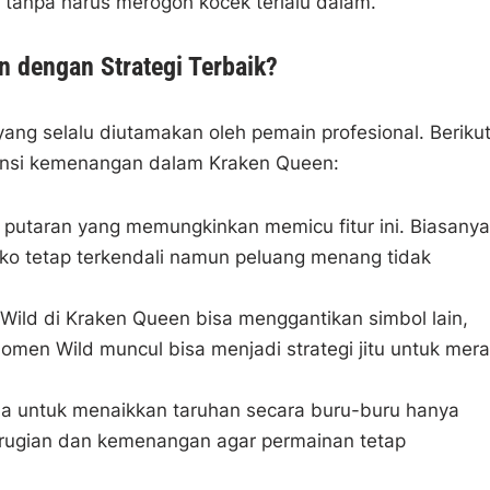
tanpa harus merogoh kocek terlalu dalam.
 dengan Strategi Terbaik?
ng selalu diutamakan oleh pemain profesional. Beriku
ensi kemenangan dalam Kraken Queen:
putaran yang memungkinkan memicu fitur ini. Biasanya
siko tetap terkendali namun peluang menang tidak
Wild di Kraken Queen bisa menggantikan simbol lain,
n Wild muncul bisa menjadi strategi jitu untuk mera
a untuk menaikkan taruhan secara buru-buru hanya
erugian dan kemenangan agar permainan tetap