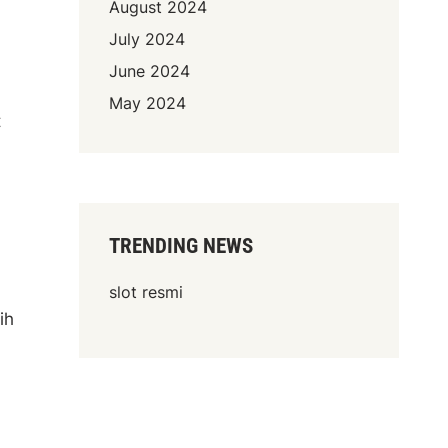
August 2024
July 2024
June 2024
May 2024
t
TRENDING NEWS
slot resmi
ih