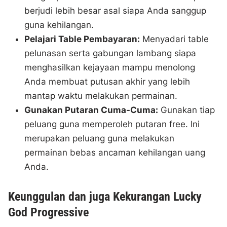
berjudi lebih besar asal siapa Anda sanggup
guna kehilangan.
Pelajari Table Pembayaran:
Menyadari table
pelunasan serta gabungan lambang siapa
menghasilkan kejayaan mampu menolong
Anda membuat putusan akhir yang lebih
mantap waktu melakukan permainan.
Gunakan Putaran Cuma-Cuma:
Gunakan tiap
peluang guna memperoleh putaran free. Ini
merupakan peluang guna melakukan
permainan bebas ancaman kehilangan uang
Anda.
Keunggulan dan juga Kekurangan Lucky
God Progressive