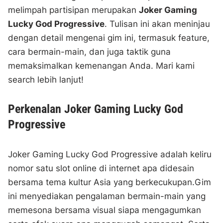
melimpah partisipan merupakan
Joker Gaming
Lucky God Progressive
. Tulisan ini akan meninjau
dengan detail mengenai gim ini, termasuk feature,
cara bermain-main, dan juga taktik guna
memaksimalkan kemenangan Anda. Mari kami
search lebih lanjut!
Perkenalan Joker Gaming Lucky God
Progressive
Joker Gaming Lucky God Progressive adalah keliru
nomor satu slot online di internet apa didesain
bersama tema kultur Asia yang berkecukupan.Gim
ini menyediakan pengalaman bermain-main yang
memesona bersama visual siapa mengagumkan