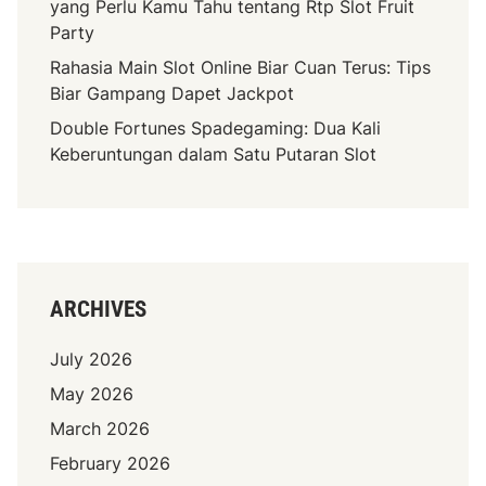
yang Perlu Kamu Tahu tentang Rtp Slot Fruit
Party
Rahasia Main Slot Online Biar Cuan Terus: Tips
Biar Gampang Dapet Jackpot
Double Fortunes Spadegaming: Dua Kali
Keberuntungan dalam Satu Putaran Slot
ARCHIVES
July 2026
May 2026
March 2026
February 2026