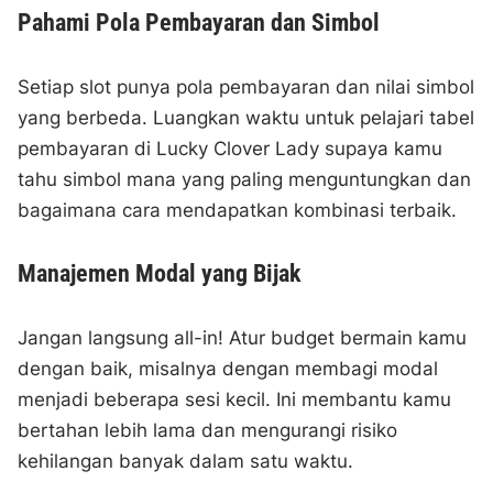
Pahami Pola Pembayaran dan Simbol
Setiap slot punya pola pembayaran dan nilai simbol
yang berbeda. Luangkan waktu untuk pelajari tabel
pembayaran di Lucky Clover Lady supaya kamu
tahu simbol mana yang paling menguntungkan dan
bagaimana cara mendapatkan kombinasi terbaik.
Manajemen Modal yang Bijak
Jangan langsung all-in! Atur budget bermain kamu
dengan baik, misalnya dengan membagi modal
menjadi beberapa sesi kecil. Ini membantu kamu
bertahan lebih lama dan mengurangi risiko
kehilangan banyak dalam satu waktu.