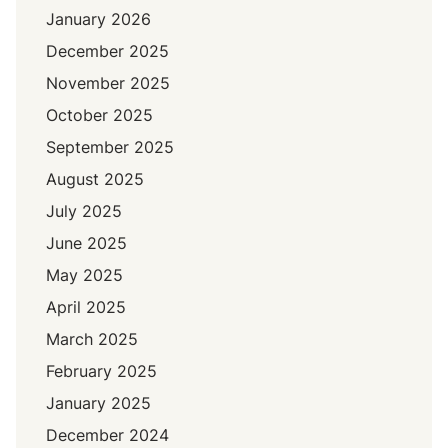
January 2026
December 2025
November 2025
October 2025
September 2025
August 2025
July 2025
June 2025
May 2025
April 2025
March 2025
February 2025
January 2025
December 2024