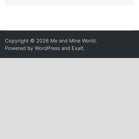
Copyright © 2026
Me and Mine World
.
Powered by
WordPress
and
Exalt
.