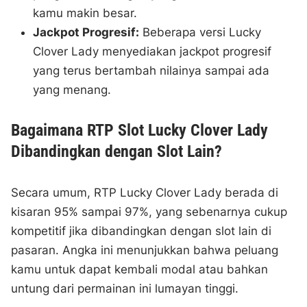
kamu makin besar.
Jackpot Progresif:
Beberapa versi Lucky
Clover Lady menyediakan jackpot progresif
yang terus bertambah nilainya sampai ada
yang menang.
Bagaimana RTP Slot Lucky Clover Lady
Dibandingkan dengan Slot Lain?
Secara umum, RTP Lucky Clover Lady berada di
kisaran 95% sampai 97%, yang sebenarnya cukup
kompetitif jika dibandingkan dengan slot lain di
pasaran. Angka ini menunjukkan bahwa peluang
kamu untuk dapat kembali modal atau bahkan
untung dari permainan ini lumayan tinggi.