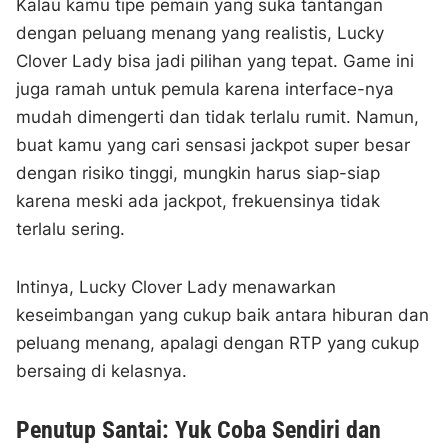
Kalau kamu tipe pemain yang suka tantangan
dengan peluang menang yang realistis, Lucky
Clover Lady bisa jadi pilihan yang tepat. Game ini
juga ramah untuk pemula karena interface-nya
mudah dimengerti dan tidak terlalu rumit. Namun,
buat kamu yang cari sensasi jackpot super besar
dengan risiko tinggi, mungkin harus siap-siap
karena meski ada jackpot, frekuensinya tidak
terlalu sering.
Intinya, Lucky Clover Lady menawarkan
keseimbangan yang cukup baik antara hiburan dan
peluang menang, apalagi dengan RTP yang cukup
bersaing di kelasnya.
Penutup Santai: Yuk Coba Sendiri dan