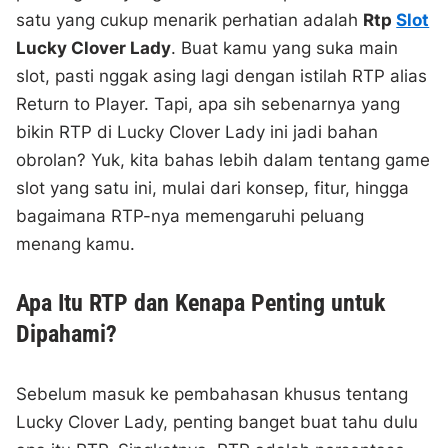
satu yang cukup menarik perhatian adalah
Rtp
Slot
Lucky Clover Lady
. Buat kamu yang suka main
slot, pasti nggak asing lagi dengan istilah RTP alias
Return to Player. Tapi, apa sih sebenarnya yang
bikin RTP di Lucky Clover Lady ini jadi bahan
obrolan? Yuk, kita bahas lebih dalam tentang game
slot yang satu ini, mulai dari konsep, fitur, hingga
bagaimana RTP-nya memengaruhi peluang
menang kamu.
Apa Itu RTP dan Kenapa Penting untuk
Dipahami?
Sebelum masuk ke pembahasan khusus tentang
Lucky Clover Lady, penting banget buat tahu dulu