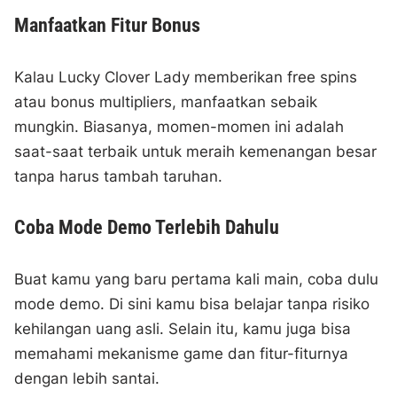
Manfaatkan Fitur Bonus
Kalau Lucky Clover Lady memberikan free spins
atau bonus multipliers, manfaatkan sebaik
mungkin. Biasanya, momen-momen ini adalah
saat-saat terbaik untuk meraih kemenangan besar
tanpa harus tambah taruhan.
Coba Mode Demo Terlebih Dahulu
Buat kamu yang baru pertama kali main, coba dulu
mode demo. Di sini kamu bisa belajar tanpa risiko
kehilangan uang asli. Selain itu, kamu juga bisa
memahami mekanisme game dan fitur-fiturnya
dengan lebih santai.