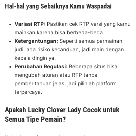
Hal-hal yang Sebaiknya Kamu Waspadai
Variasi RTP:
Pastikan cek RTP versi yang kamu
mainkan karena bisa berbeda-beda.
Ketergantungan:
Seperti semua permainan
judi, ada risiko kecanduan, jadi main dengan
kepala dingin ya.
Perubahan Regulasi:
Beberapa situs bisa
mengubah aturan atau RTP tanpa
pemberitahuan jelas, jadi pilihlah platform
terpercaya.
Apakah Lucky Clover Lady Cocok untuk
Semua Tipe Pemain?