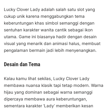
Lucky Clover Lady adalah salah satu slot yang
cukup unik karena menggabungkan tema
keberuntungan khas simbol semanggi dengan
sentuhan karakter wanita cantik sebagai ikon
utama. Game ini biasanya hadir dengan desain
visual yang menarik dan animasi halus, membuat
pengalaman bermain jadi lebih menyenangkan.
Desain dan Tema
Kalau kamu lihat sekilas, Lucky Clover Lady
membawa nuansa klasik tapi tetap modern. Warna
hijau yang dominan sebagai warna semanggi
dipercaya membawa aura keberuntungan,
sementara karakter ‘Lady’ memberikan kesan