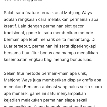
Salah satu feature terbaik asal Mahjong Ways
adalah rangkaian cara melakukan permainan apa
kreatif. Lain dengan permainan slot gacor
tradisional, game ini satu memberikan metode
bermain apa lebih menarik serta menantang. Di
Luar tersebut, permainan ini serta diperlengkapi
bersama fitur-fitur bonus apa mampu menaikkan
kesempatan Engkau bagi menang bonus luas.
Selain fitur metode bermain-main apa unik,
Mahjong Ways juga memberikan display grafis apa
memukau.Bersama animasi yang halus serta suara
apa menarik, game ini satu menyampaikan
kejadian melakukan permainan siapa sekali
mengasyikkan. Kamu hendak mendapati seperti