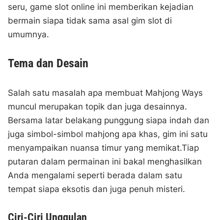
seru, game slot online ini memberikan kejadian
bermain siapa tidak sama asal gim slot di
umumnya.
Tema dan Desain
Salah satu masalah apa membuat Mahjong Ways
muncul merupakan topik dan juga desainnya.
Bersama latar belakang punggung siapa indah dan
juga simbol-simbol mahjong apa khas, gim ini satu
menyampaikan nuansa timur yang memikat.Tiap
putaran dalam permainan ini bakal menghasilkan
Anda mengalami seperti berada dalam satu
tempat siapa eksotis dan juga penuh misteri.
Ciri-Ciri Unggulan