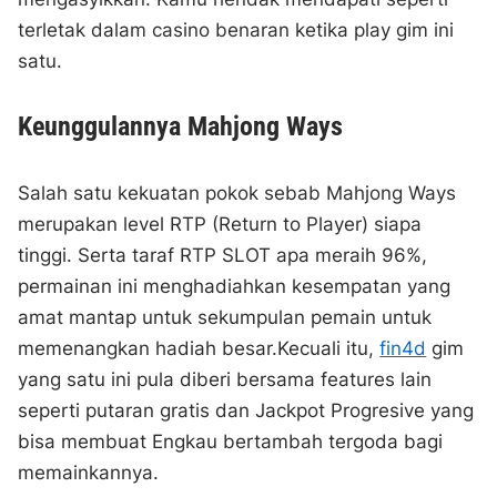
terletak dalam casino benaran ketika play gim ini
satu.
Keunggulannya Mahjong Ways
Salah satu kekuatan pokok sebab Mahjong Ways
merupakan level RTP (Return to Player) siapa
tinggi. Serta taraf RTP SLOT apa meraih 96%,
permainan ini menghadiahkan kesempatan yang
amat mantap untuk sekumpulan pemain untuk
memenangkan hadiah besar.Kecuali itu,
fin4d
gim
yang satu ini pula diberi bersama features lain
seperti putaran gratis dan Jackpot Progresive yang
bisa membuat Engkau bertambah tergoda bagi
memainkannya.