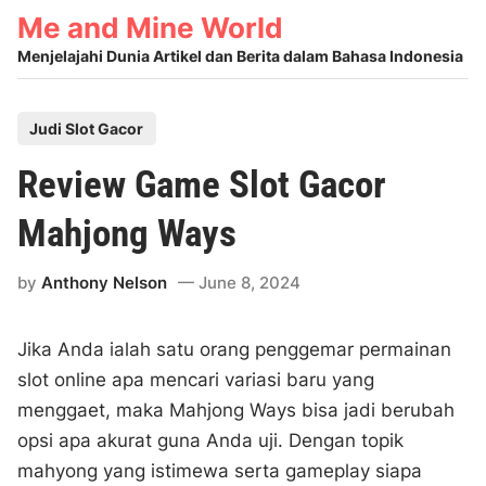
Skip
Me and Mine World
to
Menjelajahi Dunia Artikel dan Berita dalam Bahasa Indonesia
content
P
Judi Slot Gacor
o
Review Game Slot Gacor
s
t
Mahjong Ways
e
d
by
Anthony Nelson
June 8, 2024
i
n
Jika Anda ialah satu orang penggemar permainan
slot online apa mencari variasi baru yang
menggaet, maka Mahjong Ways bisa jadi berubah
opsi apa akurat guna Anda uji. Dengan topik
mahyong yang istimewa serta gameplay siapa