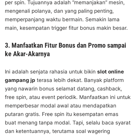
per spin. Tujuannya adalah “memanjakan” mesin,
mengenali polanya, dan yang paling penting,
memperpanjang waktu bermain. Semakin lama
main, kesempatan trigger fitur bonus makin besar.
3. Manfaatkan Fitur Bonus dan Promo sampai
ke Akar-Akarnya
Ini adalah senjata rahasia untuk bikin
slot online
gampang jp
terasa lebih dekat. Banyak platform
yang nawarin bonus selamat datang, cashback,
free spin, atau event periodik. Manfaatkan ini untuk
memperbesar modal awal atau mendapatkan
putaran gratis. Free spin itu kesempatan emas
buat menang tanpa modal. Tapi, selalu baca syarat
dan ketentuannya, terutama soal wagering