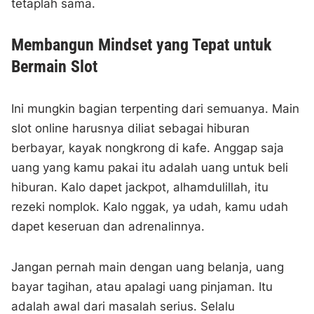
tetaplah sama.
Membangun Mindset yang Tepat untuk
Bermain Slot
Ini mungkin bagian terpenting dari semuanya. Main
slot online harusnya diliat sebagai hiburan
berbayar, kayak nongkrong di kafe. Anggap saja
uang yang kamu pakai itu adalah uang untuk beli
hiburan. Kalo dapet jackpot, alhamdulillah, itu
rezeki nomplok. Kalo nggak, ya udah, kamu udah
dapet keseruan dan adrenalinnya.
Jangan pernah main dengan uang belanja, uang
bayar tagihan, atau apalagi uang pinjaman. Itu
adalah awal dari masalah serius. Selalu