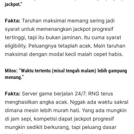
jackpot.”
Fakta:
Taruhan maksimal memang sering jadi
syarat untuk memenangkan jackpot progresif
tertinggi, tapi itu bukan jaminan. Itu cuma syarat
eligibility. Peluangnya tetaplah acak. Main taruhan
maksimal dengan modal kecil malah cepet habis.
Mitos: “Waktu tertentu (misal tengah malam) lebih gampang
menang.”
Fakta:
Server game berjalan 24/7. RNG terus
menghasilkan angka acak. Nggak ada waktu sakral
dimana mesin lebih murah hati. Yang ada mungkin
di jam sepi, kompetisi dapat jackpot progresif
mungkin sedikit berkurang, tapi peluang dasar