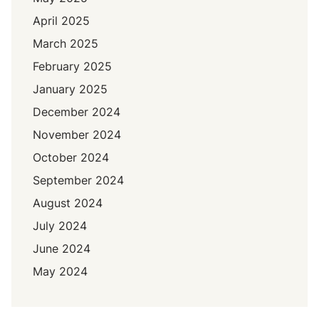
April 2025
March 2025
February 2025
January 2025
December 2024
November 2024
October 2024
September 2024
August 2024
July 2024
June 2024
May 2024