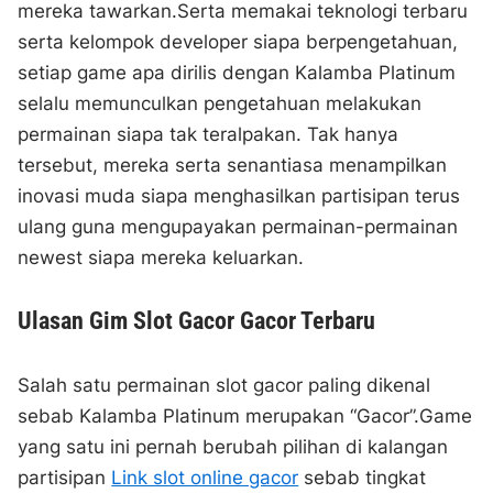
mereka tawarkan.Serta memakai teknologi terbaru
serta kelompok developer siapa berpengetahuan,
setiap game apa dirilis dengan Kalamba Platinum
selalu memunculkan pengetahuan melakukan
permainan siapa tak teralpakan. Tak hanya
tersebut, mereka serta senantiasa menampilkan
inovasi muda siapa menghasilkan partisipan terus
ulang guna mengupayakan permainan-permainan
newest siapa mereka keluarkan.
Ulasan Gim Slot Gacor Gacor Terbaru
Salah satu permainan slot gacor paling dikenal
sebab Kalamba Platinum merupakan “Gacor”.Game
yang satu ini pernah berubah pilihan di kalangan
partisipan
Link slot online gacor
sebab tingkat