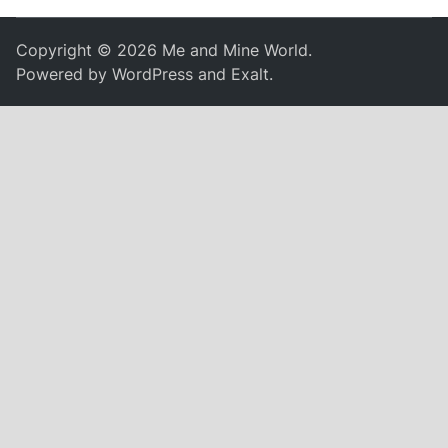
Copyright © 2026
Me and Mine World
.
Powered by
WordPress
and
Exalt
.