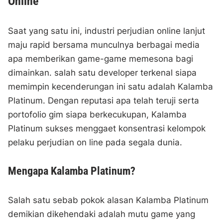
Online
Saat yang satu ini, industri perjudian online lanjut
maju rapid bersama munculnya berbagai media
apa memberikan game-game memesona bagi
dimainkan. salah satu developer terkenal siapa
memimpin kecenderungan ini satu adalah Kalamba
Platinum. Dengan reputasi apa telah teruji serta
portofolio gim siapa berkecukupan, Kalamba
Platinum sukses menggaet konsentrasi kelompok
pelaku perjudian on line pada segala dunia.
Mengapa Kalamba Platinum?
Salah satu sebab pokok alasan Kalamba Platinum
demikian dikehendaki adalah mutu game yang