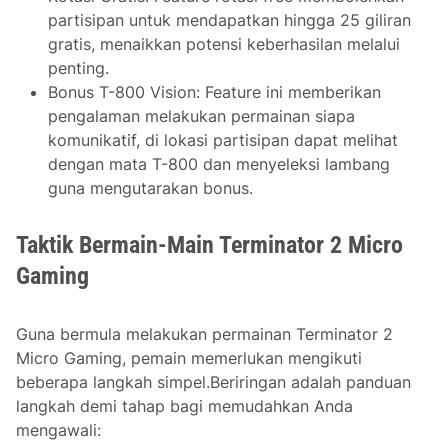
partisipan untuk mendapatkan hingga 25 giliran
gratis, menaikkan potensi keberhasilan melalui
penting.
Bonus T-800 Vision: Feature ini memberikan
pengalaman melakukan permainan siapa
komunikatif, di lokasi partisipan dapat melihat
dengan mata T-800 dan menyeleksi lambang
guna mengutarakan bonus.
Taktik Bermain-Main Terminator 2 Micro
Gaming
Guna bermula melakukan permainan Terminator 2
Micro Gaming, pemain memerlukan mengikuti
beberapa langkah simpel.Beriringan adalah panduan
langkah demi tahap bagi memudahkan Anda
mengawali: