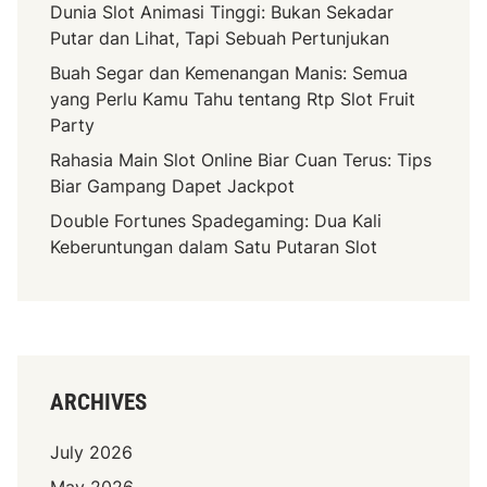
Dunia Slot Animasi Tinggi: Bukan Sekadar
Putar dan Lihat, Tapi Sebuah Pertunjukan
Buah Segar dan Kemenangan Manis: Semua
yang Perlu Kamu Tahu tentang Rtp Slot Fruit
Party
Rahasia Main Slot Online Biar Cuan Terus: Tips
Biar Gampang Dapet Jackpot
Double Fortunes Spadegaming: Dua Kali
Keberuntungan dalam Satu Putaran Slot
ARCHIVES
July 2026
May 2026