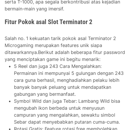
serta T-1000, apa segala berkontribusi atas kejadian
bermain-main yang imersif.
Fitur Pokok asal Slot Terminator 2
Salah no. 1 kekuatan tarik pokok asal Terminator 2
Microgaming merupakan features unik siapa
ditawarkannya.Berikut adalah beberapa fitur password
yang menciptakan game ini begitu menarik:
5 Reel dan juga 243 Cara Mengalahkan:
Permainan ini mempunyai 5 gulungan dengan 243
cara guna berhasil, menghadiahkan pelaku lebih
banyak banyak peluang untuk mendapatkan
gabungan yang bermanfaat.
Symbol Wild dan juga Tebar: Lambang Wild bisa
mengubah ikon berbeda untuk menyusun
campuran yang mengalahkan, sewaktu simbol
Sebar dapat menyebabkan putaran cuma-cuma.
Rotasi Gratis: Feature rotasi free membolehkan