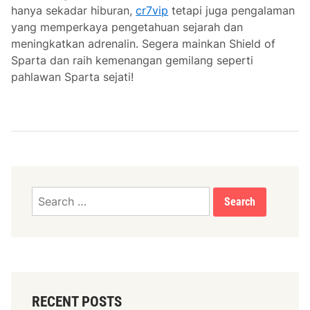
hanya sekadar hiburan,
cr7vip
tetapi juga pengalaman
yang memperkaya pengetahuan sejarah dan
meningkatkan adrenalin. Segera mainkan Shield of
Sparta dan raih kemenangan gemilang seperti
pahlawan Sparta sejati!
Search
for:
RECENT POSTS