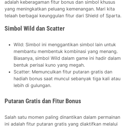
adalah keberagaman fitur bonus dan simbol khusus
yang meningkatkan peluang kemenangan. Mari kita
telaah berbagai keunggulan fitur dari Shield of Sparta.
Simbol Wild dan Scatter
Wild: Simbol ini menggantikan simbol lain untuk
membantu membentuk kombinasi yang menang.
Biasanya, simbol Wild dalam game ini hadir dalam
bentuk perisai kuno yang megah.
Scatter: Memunculkan fitur putaran gratis dan
hadiah bonus saat muncul sebanyak tiga kali atau
lebih di gulungan.
Putaran Gratis dan Fitur Bonus
Salah satu momen paling dinantikan dalam permainan
ini adalah fitur putaran gratis yang diaktifkan melalui