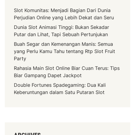
Slot Komunitas: Menjadi Bagian Dari Dunia
Perjudian Online yang Lebih Dekat dan Seru
Dunia Slot Animasi Tinggi: Bukan Sekadar
Putar dan Lihat, Tapi Sebuah Pertunjukan
Buah Segar dan Kemenangan Manis: Semua
yang Perlu Kamu Tahu tentang Rtp Slot Fruit
Party
Rahasia Main Slot Online Biar Cuan Terus: Tips
Biar Gampang Dapet Jackpot
Double Fortunes Spadegaming: Dua Kali
Keberuntungan dalam Satu Putaran Slot