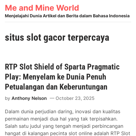
Skip
Me and Mine World
to
Menjelajahi Dunia Artikel dan Berita dalam Bahasa Indonesia
content
situs slot gacor terpercaya
RTP Slot Shield of Sparta Pragmatic
Play: Menyelam ke Dunia Penuh
Petualangan dan Keberuntungan
by
Anthony Nelson
October 23, 2025
Dalam dunia perjudian daring, inovasi dan kualitas
permainan menjadi dua hal yang tak terpisahkan.
Salah satu judul yang tengah menjadi perbincangan
hangat di kalangan pecinta slot online adalah RTP Slot