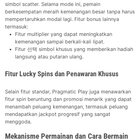
simbol scatter. Selama mode ini, pemain
berkesempatan meraih kemenangan besar tanpa harus
mempertaruhkan modal lagi. Fitur bonus lainnya
termasuk:
Fitur multiplier yang dapat meningkatkan
kemenangan sampai berkali-kali lipat.
Fitur 선택 simbol khusus yang memberikan hadiah
langsung atau putaran ulang.
Fitur Lucky Spins dan Penawaran Khusus
Selain fitur standar, Pragmatic Play juga menawarkan
fitur spin beruntung dan promosi menarik yang dapat
menambah peluang kemenangan, termasuk peluang
mendapatkan jackpot progresif yang sangat
menggoda.
Mekanisme Permainan dan Cara Bermain