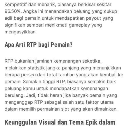
kompetitif dan menarik, biasanya berkisar sekitar
96.50%. Angka ini menandakan peluang yang cukup
adil bagi pemain untuk mendapatkan payout yang
signifikan sembari menikmati gameplay yang
mengasyikkan.
Apa Arti RTP bagi Pemain?
RTP bukanlah jaminan kemenangan seketika,
melainkan statistik jangka panjang yang menunjukkan
berapa persen dari total taruhan yang akan kembali ke
pemain. Semakin tinggi RTP, biasanya semakin baik
peluang kamu untuk mendapatkan kemenangan
berulang. Jadi, tidak heran jika banyak pemain yang
menganggap RTP sebagai salah satu faktor utama
dalam memilih permainan slot yang akan dimainkan.
Keunggulan Visual dan Tema Epik dalam